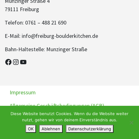
Munzinger Straße 4
79111 Freiburg
Telefon: 0761 – 488 21 690
E-Mail: info@freiburg-boulderkitchen.de
Bahn-Haltestelle: Munzinger Straße
Facebook
Instagram
YouTube
Impressum
Allgemeine Geschäftsbedingungen (AGB)
Diese Website benutzt Cookies. Wenn du die Website weiter
Datenschutzerklärung
Widerrufsbelehrung
nutzt, gehen wir von deinem Einverständnis aus.
OK
Ablehnen
Datenschutzerklärung
Teilnahmebedingungen