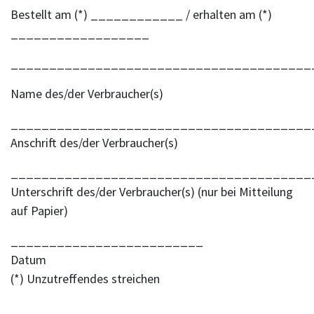
Bestellt am (*) ____________ / erhalten am (*)
__________________
_______________________________________
Name des/der Verbraucher(s)
_______________________________________
Anschrift des/der Verbraucher(s)
_______________________________________
Unterschrift des/der Verbraucher(s) (nur bei Mitteilung
auf Papier)
_________________________
Datum
(*) Unzutreffendes streichen