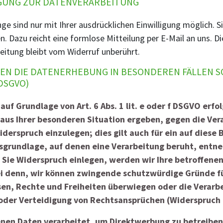
IGUNG ZUR DATENVERARBEITUNG
e sind nur mit Ihrer ausdrücklichen Einwilligung möglich. Si
en. Dazu reicht eine formlose Mitteilung per E-Mail an uns. 
eitung bleibt vom Widerruf unberührt.
N DIE DATENERHEBUNG IN BESONDEREN FÄLLEN S
DSGVO)
f Grundlage von Art. 6 Abs. 1 lit. e oder f DSGVO erfol
 aus Ihrer besonderen Situation ergeben, gegen die Ver
erspruch einzulegen; dies gilt auch für ein auf dies
htsgrundlage, auf denen eine Verarbeitung beruht, entn
Sie Widerspruch einlegen, werden wir Ihre betroffen
sei denn, wir können zwingende schutzwürdige Gründe fü
sen, Rechte und Freiheiten überwiegen oder die Verarb
er Verteidigung von Rechtsansprüchen (Widerspruch n
en Daten verarbeitet, um Direktwerbung zu betreiben,